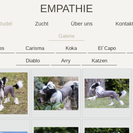
EMPATHIE
Rudel
Zucht
Über uns
Kontak
Galerie
les
Carisma
Koka
El´Capo
Diablo
Arry
Katzen