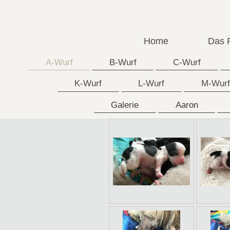
Home
Das 
A-Wurf
B-Wurf
C-Wurf
K-Wurf
L-Wurf
M-Wurf
Galerie
Aaron